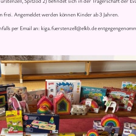
stenzell, Spitzöd 2) befindet sich in der Trägerschaft der E
en frei. Angemeldet werden können Kinder ab 3 Jahren.
alls per Email an: kiga.fuerstenzell@elkb.de entgegengenom