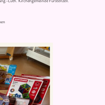
vang.-Luth. Kirchengemeinde Fürstenzell.
men